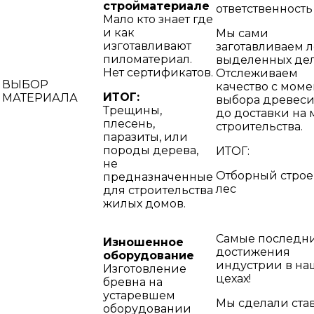
стройматериале
ответственность
Мало кто знает где
и как
Мы сами
изготавливают
заготавливаем л
пиломатериал.
выделенных дел
Нет сертификатов.
Отслеживаем
ВЫБОР
качество с моме
ИТОГ:
МАТЕРИАЛА
выбора древес
Трещины,
до доставки на 
плесень,
строительства.
паразиты, или
породы дерева,
ИТОГ:
не
Отборный стро
предназначенные
лес
для строительства
жилых домов.
Самые последн
Изношенное
достижения
оборудование
индустрии в на
Изготовление
цехах!
бревна на
устаревшем
Мы сделали став
оборудовании