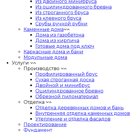
Из двойного минибруса
Из оцилиндрованного бревна
Из строганного бруса
Из клееного бруса
Срубы ручной рубки
Каменные дома
Дома из газобетона
Дома из кирпича
Готовые дома под ключ
Каркасные дома и бани
Модульные дома
Услуги
Производство
Профилированный брус
Сухая строганная доска
Двойной и минибрус
Оцилиндрованное бревно
Обрезной пиломатериал
Отделка
Отделка деревянных домов и бань
Внутренняя отделка каменных домов
Утепление и отделка фасадов
Проектирование
Фундамент