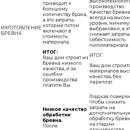
высокотехнолог
приводит к
производство.
большому
Качество бревн
количеству брака,
всегда на высо
а это затраты,
уровне, миним
которые потом
ИЗГОТОВЛЕНИЕ
выбраковки, а э
включают в
БРЕВНА
снижает затраты
стоимость
себестоимость
материала.
пиломатериала.
ИТОГ:
ИТОГ:
Ваш дом строят из
бревна низкого
Ваш дом строит
качества, и за
материалов выс
ошибки
качества, без
производства
переплат.
платите Вы.
Гладкая поверхн
Чтобы снизить
затраты на
Низкое качество
дополнительну
обработки
обработку бревн
бревна.
на стадии
После
производства,