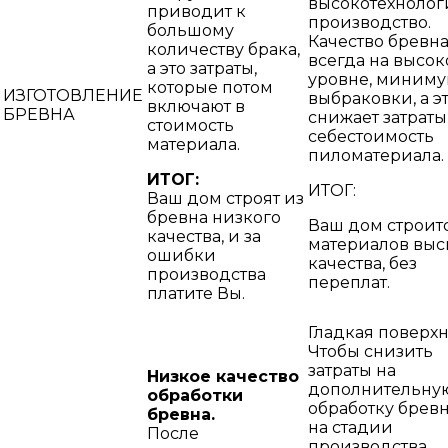
высокотехнолог
приводит к
производство.
большому
Качество бревн
количеству брака,
всегда на высо
а это затраты,
уровне, миним
которые потом
ИЗГОТОВЛЕНИЕ
выбраковки, а э
включают в
БРЕВНА
снижает затраты
стоимость
себестоимость
материала.
пиломатериала.
ИТОГ:
ИТОГ:
Ваш дом строят из
бревна низкого
Ваш дом строит
качества, и за
материалов выс
ошибки
качества, без
производства
переплат.
платите Вы.
Гладкая поверхн
Чтобы снизить
затраты на
Низкое качество
дополнительну
обработки
обработку бревн
бревна.
на стадии
После
производства,