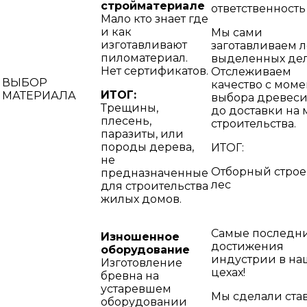
стройматериале
ответственность
Мало кто знает где
и как
Мы сами
изготавливают
заготавливаем л
пиломатериал.
выделенных дел
Нет сертификатов.
Отслеживаем
ВЫБОР
качество с моме
ИТОГ:
МАТЕРИАЛА
выбора древес
Трещины,
до доставки на 
плесень,
строительства.
паразиты, или
породы дерева,
ИТОГ:
не
Отборный стро
предназначенные
лес
для строительства
жилых домов.
Самые последн
Изношенное
достижения
оборудование
индустрии в на
Изготовление
цехах!
бревна на
устаревшем
Мы сделали став
оборудовании