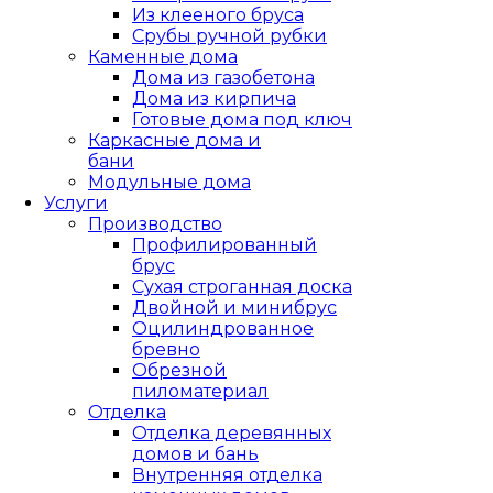
Из клееного бруса
Срубы ручной рубки
Каменные дома
Дома из газобетона
Дома из кирпича
Готовые дома под ключ
Каркасные дома и
бани
Модульные дома
Услуги
Производство
Профилированный
брус
Сухая строганная доска
Двойной и минибрус
Оцилиндрованное
бревно
Обрезной
пиломатериал
Отделка
Отделка деревянных
домов и бань
Внутренняя отделка