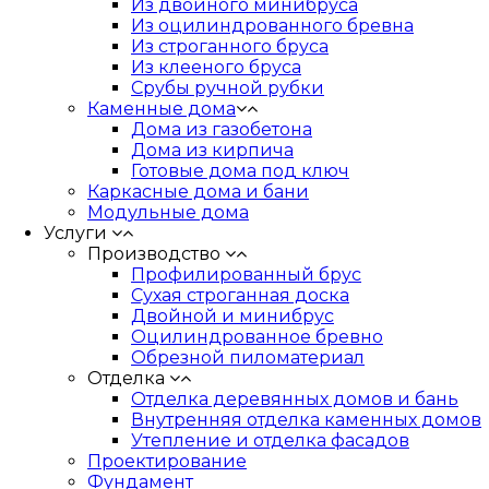
Из двойного минибруса
Из оцилиндрованного бревна
Из строганного бруса
Из клееного бруса
Срубы ручной рубки
Каменные дома
Дома из газобетона
Дома из кирпича
Готовые дома под ключ
Каркасные дома и бани
Модульные дома
Услуги
Производство
Профилированный брус
Сухая строганная доска
Двойной и минибрус
Оцилиндрованное бревно
Обрезной пиломатериал
Отделка
Отделка деревянных домов и бань
Внутренняя отделка каменных домов
Утепление и отделка фасадов
Проектирование
Фундамент