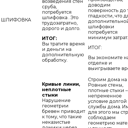
возведения стен
доводим
сруба,
поверхность до 
потребуется
гладкости, что д
шлифовка . Это
ШЛИФОВКА
дополнительно
трудозатратно,
шлифовки
дорого и долго.
потребуется
минимум затрат
ИТОГ:
Вы тратите время
ИТОГ:
и деньги на
дополнительную
Вы экономите н
обработку.
отделке и
выигрываете вр
Строим дома на 
Кривые линии,
Ровные стены,
неплотные
плотные стыки –
стыки
непременное
Нарушение
условие долгой
геометрии
службы дома. И
бревен приводит
для этого мы ст
к тому, что такие
соблюдаем
неказистые
геометрию мате
домики через