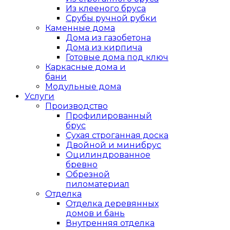
Из клееного бруса
Срубы ручной рубки
Каменные дома
Дома из газобетона
Дома из кирпича
Готовые дома под ключ
Каркасные дома и
бани
Модульные дома
Услуги
Производство
Профилированный
брус
Сухая строганная доска
Двойной и минибрус
Оцилиндрованное
бревно
Обрезной
пиломатериал
Отделка
Отделка деревянных
домов и бань
Внутренняя отделка