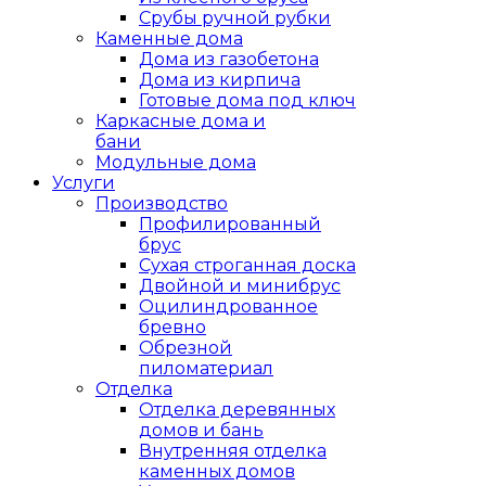
Срубы ручной рубки
Каменные дома
Дома из газобетона
Дома из кирпича
Готовые дома под ключ
Каркасные дома и
бани
Модульные дома
Услуги
Производство
Профилированный
брус
Сухая строганная доска
Двойной и минибрус
Оцилиндрованное
бревно
Обрезной
пиломатериал
Отделка
Отделка деревянных
домов и бань
Внутренняя отделка
каменных домов