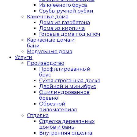
Из клееного бруса
Срубы ручной рубки
Каменные дома
Дома из газобетона
Дома из кирпича
Готовые дома под ключ
Каркасные дома и
бани
Модульные дома
Услуги
Производство
Профилированный
брус
Сухая строганная доска
Двойной и минибрус
Оцилиндрованное
бревно
Обрезной
пиломатериал
Отделка
Отделка деревянных
домов и бань
Внутренняя отделка