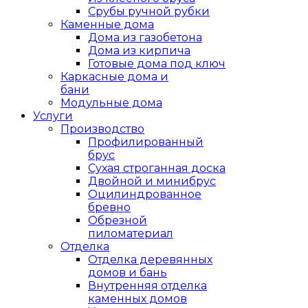
Срубы ручной рубки
Каменные дома
Дома из газобетона
Дома из кирпича
Готовые дома под ключ
Каркасные дома и
бани
Модульные дома
Услуги
Производство
Профилированный
брус
Сухая строганная доска
Двойной и минибрус
Оцилиндрованное
бревно
Обрезной
пиломатериал
Отделка
Отделка деревянных
домов и бань
Внутренняя отделка
каменных домов