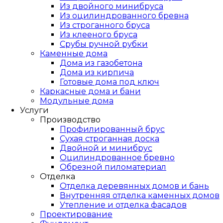
Из двойного минибруса
Из оцилиндрованного бревна
Из строганного бруса
Из клееного бруса
Срубы ручной рубки
Каменные дома
Дома из газобетона
Дома из кирпича
Готовые дома под ключ
Каркасные дома и бани
Модульные дома
Услуги
Производство
Профилированный брус
Сухая строганная доска
Двойной и минибрус
Оцилиндрованное бревно
Обрезной пиломатериал
Отделка
Отделка деревянных домов и бань
Внутренняя отделка каменных домов
Утепление и отделка фасадов
Проектирование