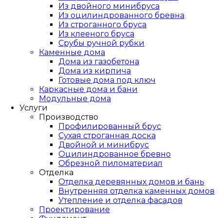
Из двойного минибруса
Из оцилиндрованного бревна
Из строганного бруса
Из клееного бруса
Срубы ручной рубки
Каменные дома
Дома из газобетона
Дома из кирпича
Готовые дома под ключ
Каркасные дома и бани
Модульные дома
Услуги
Производство
Профилированный брус
Сухая строганная доска
Двойной и минибрус
Оцилиндрованное бревно
Обрезной пиломатериал
Отделка
Отделка деревянных домов и бань
Внутренняя отделка каменных домов
Утепление и отделка фасадов
Проектирование