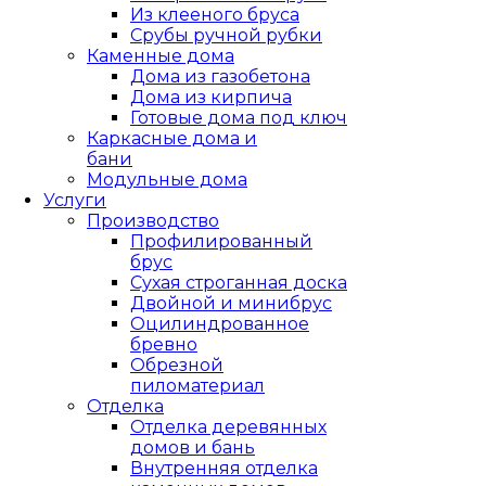
Из клееного бруса
Срубы ручной рубки
Каменные дома
Дома из газобетона
Дома из кирпича
Готовые дома под ключ
Каркасные дома и
бани
Модульные дома
Услуги
Производство
Профилированный
брус
Сухая строганная доска
Двойной и минибрус
Оцилиндрованное
бревно
Обрезной
пиломатериал
Отделка
Отделка деревянных
домов и бань
Внутренняя отделка