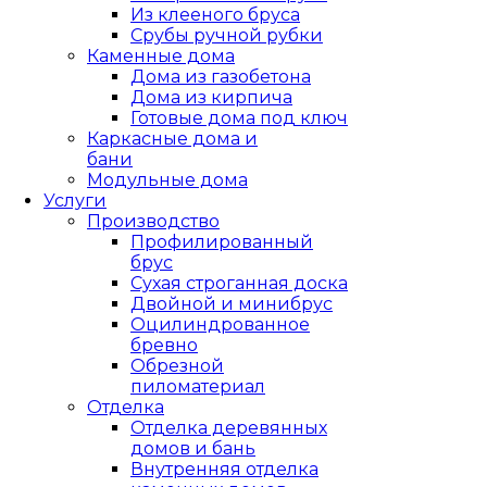
Из клееного бруса
Срубы ручной рубки
Каменные дома
Дома из газобетона
Дома из кирпича
Готовые дома под ключ
Каркасные дома и
бани
Модульные дома
Услуги
Производство
Профилированный
брус
Сухая строганная доска
Двойной и минибрус
Оцилиндрованное
бревно
Обрезной
пиломатериал
Отделка
Отделка деревянных
домов и бань
Внутренняя отделка